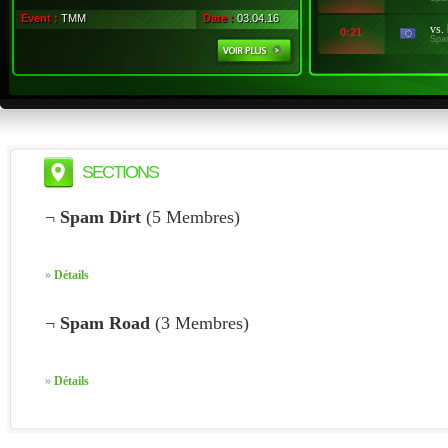
Event :
TMM
Date :
03.04.16
vs.
0:21
Spa
SECTIONS
¬
Spam Dirt
(5 Membres)
»
Détails
¬
Spam Road
(3 Membres)
»
Détails