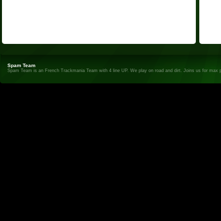
Spam Team
Spam Team is an French Trackmania Team with 4 line UP. We play on road and dirt. Joins us for max 