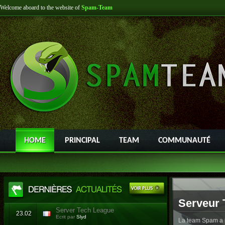
Welcome aboard to the website of
Spam-Team
HOME
PRINCIPAL
TEAM
COMMUNAUTÉ
Serveur 
Server Tech League
23.02
Ecrit par
Slyd
La team Spam a l