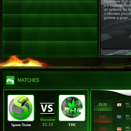
l'ouverture d'un
a 6 maps et chan
un systeme de le
n'attendez plus e
gomme a gogo ..
vs.
21:13
Spa
vs.
5:21
Spa
Victoire
21:13
Spam-Team
THC
vs.
5:21
Spa