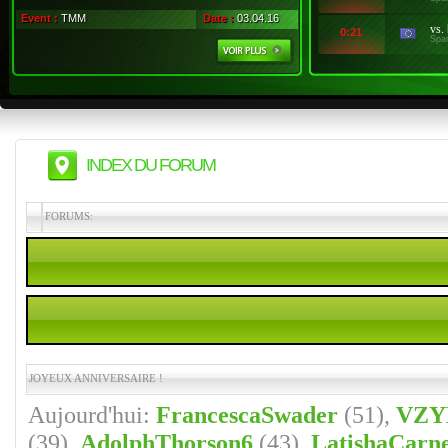
Event :
TMM
Date :
03.04.16
vs.
0:21
Spa
INDEX DU FORUM
FORUMS:
JOYEUX ANNIVERSAIRE !
Aujourd'hui:
FrancescaSwader
(51),
VZY
(39),
AdolphThorson6
(43),
LatishaCarne