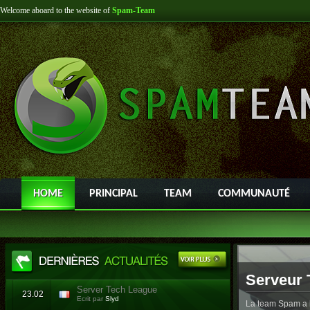
Welcome aboard to the website of
Spam-Team
HOME
PRINCIPAL
TEAM
COMMUNAUTÉ
Serveur 
Server Tech League
23.02
Ecrit par
Slyd
La team Spam a l