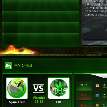
l'ouverture d'un
a 6 maps et chan
un systeme de le
n'attendez plus e
gomme a gogo ..
vs.
21:13
Spa
vs.
5:21
Spa
Victoire
21:13
Spam-Team
THC
vs.
5:21
Spa