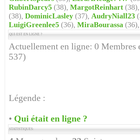
RubinDarcy5
(38),
MargotReinhart
(38)
(38),
DominicLasley
(37),
AudryNiall23
(
LuigiGreenlee5
(36),
MiraBourassa
(36)
QUI EST EN LIGNE ?
Actuellement en ligne: 0 Membres e
537)
Légende :
•
Qui était en ligne ?
STATISTIQUES: