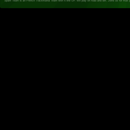
Spam Team is an French Trackmania Team with 4 line UP. We play on road and dirt. Joins us for max 