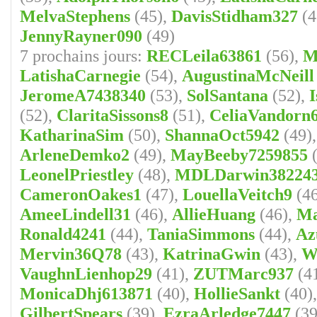
MelvaStephens
(45),
DavisStidham327
(4
JennyRayner090
(49)
7 prochains jours:
RECLeila63861
(56),
M
LatishaCarnegie
(54),
AugustinaMcNeill
JeromeA7438340
(53),
SolSantana
(52),
(52),
ClaritaSissons8
(51),
CeliaVandorn
KatharinaSim
(50),
ShannaOct5942
(49)
ArleneDemko2
(49),
MayBeeby7259855
(
LeonelPriestley
(48),
MDLDarwin38224
CameronOakes1
(47),
LouellaVeitch9
(46
AmeeLindell31
(46),
AllieHuang
(46),
Ma
Ronald4241
(44),
TaniaSimmons
(44),
Az
Mervin36Q78
(43),
KatrinaGwin
(43),
W
VaughnLienhop29
(41),
ZUTMarc937
(4
MonicaDhj613871
(40),
HollieSankt
(40)
GilbertSpears
(39),
EzraArledge7447
(39