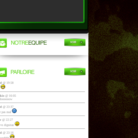
yd
@ 19:58
i
kio
@ 16:05
lloooooow
yd
@ 23:37
 pas mal
v
@ 22:27
vs dignitas
yd
@ 23:16
 yeahhh