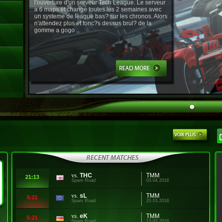
l'ouverture d'un serveur Tech League. Le serveur
a 6 maps et change toutes les 2 semaines avec
un systeme de league bas? sur les chronos. Alors
n'attendez plus et fonc?s dessus brul? de la
gomme a gogo ..
vs.
THC
TMM
21:13
Spam Road
03.04.2016
vs.
sL
TMM
5:21
Spam Road
20.03.2016
vs.
eK
TMM
5:21
Spam Road
13.03.2016