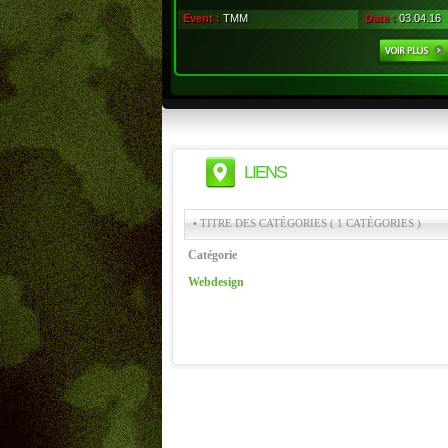
Event :
TMM
Date :
03.04.16
LIENS
• TITRE DES CATÉGORIES ( 1 CATÉGORIES )
Catégorie
Webdesign