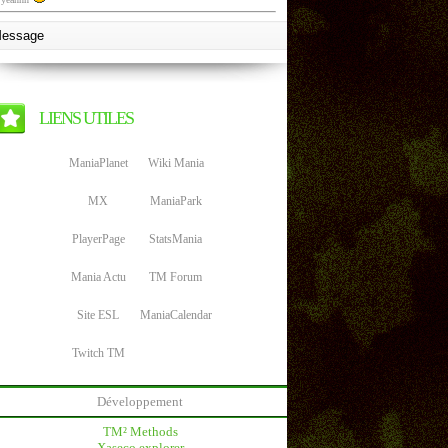
LIENS UTILES
ManiaPlanet
Wiki Mania
MX
ManiaPark
PlayerPage
StatsMania
Mania Actu
TM Forum
Site ESL
ManiaCalendar
Twitch TM
Développement
TM² Methods
Xaseco explorer