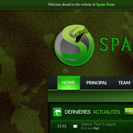
Welcome aboard to the website of
Spam-Team
HOME
PRINCIPAL
TEAM
Server Tech League
23.02
Ecrit par
Slyd