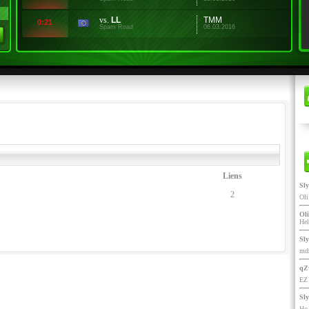
vs.
LL
TMM
0:21
Spam Road
06.03.2016
Liens
Sl
2
Ol
Oli
He
Sl
mdr
qZ
EZ 
Sl
Ho