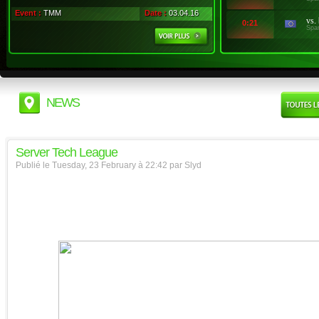
Event :
TMM
Date :
03.04.16
vs.
0:21
Spa
NEWS
Server Tech League
Publié le Tuesday, 23 February à 22:42 par Slyd