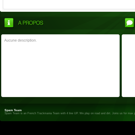
Aucune description.
Spam Team
Spam Team is an French Trackmania Team with 4 line UP. We play on road and dirt. Joins us for max 