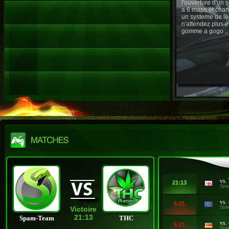
l'ouverture d'un
a 6 maps et chan
un systeme de le
n'attendez plus e
gomme a gogo ..
vs.
21:13
Spa
vs.
5:21
Spa
Victoire
21:13
Spam-Team
THC
vs.
5:21
Spa