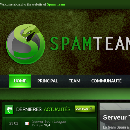
Welcome aboard to the website of
Spam-Team
HOME
PRINCIPAL
TEAM
COMMUNAUTÉ
Serveur 
Server Tech League
23.02
Ecrit par
Slyd
La team Spam a l