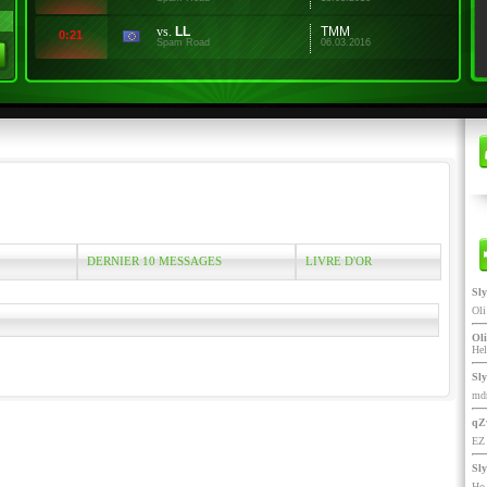
vs.
LL
TMM
0:21
Spam Road
06.03.2016
DERNIER 10 MESSAGES
LIVRE D'OR
Sl
Ol
Oli
He
Sl
mdr
qZ
EZ 
Sl
Ho