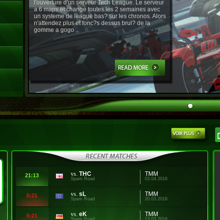
l'ouverture d'un serveur Tech League. Le serveur
a 6 maps et change toutes les 2 semaines avec
un systeme de league bas? sur les chronos. Alors
n'attendez plus et fonc?s dessus brul? de la
gomme a gogo ..
vs.
THC
TMM
21:13
Spam Road
03.04.2016
vs.
sL
TMM
5:21
Spam Road
20.03.2016
vs.
eK
TMM
5:21
Spam Road
13.03.2016