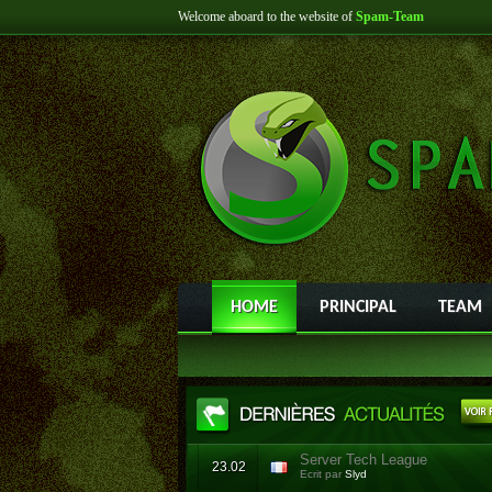
Welcome aboard to the website of
Spam-Team
HOME
PRINCIPAL
TEAM
Server Tech League
23.02
Ecrit par
Slyd