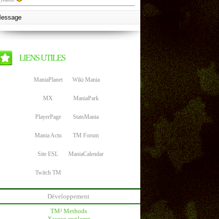
LIENS UTILES
ManiaPlanet
Wiki Mania
MX
ManiaPark
PlayerPage
StatsMania
Mania Actu
TM Forum
Site ESL
ManiaCalendar
Twitch TM
Développement
TM² Methods
Xaseco explorer