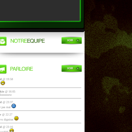
yd
@ 19:58
i
kio
@ 16:05
lloooooow
yd
@ 23:37
 pas mal
v
@ 22:27
vs dignitas
yd
@ 23:16
 yeahhh