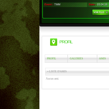
Event :
TMM
Date :
03.04.16
PROFIL
PROFIL
GALERIES
AMIS
• LISTE D'AMIS
Aucun ami.