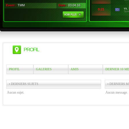
Event :
TMM
Date :
03.04.16
vs.
0:21
Spa
PROFIL
PROFIL
GALERIES
AMIS
DERNIER 10 M
• DERNIERS SUJETS
• DERNIERS M
Aucun sujet.
Aucun message.