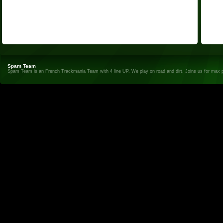
Spam Team
Spam Team is an French Trackmania Team with 4 line UP. We play on road and dirt. Joins us for max 