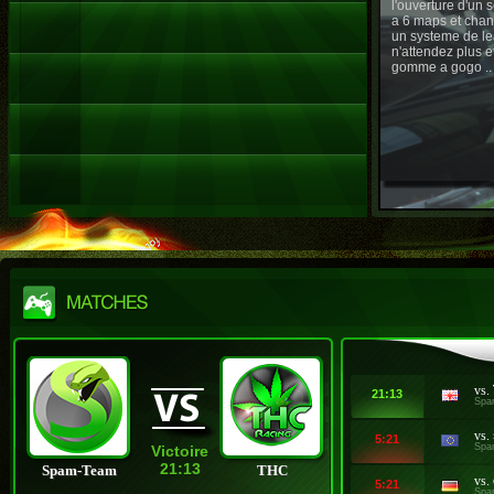
l'ouverture d'un
a 6 maps et chan
un systeme de le
n'attendez plus e
gomme a gogo ..
vs.
21:13
Spa
vs.
5:21
Spa
Victoire
21:13
Spam-Team
THC
vs.
5:21
Spa