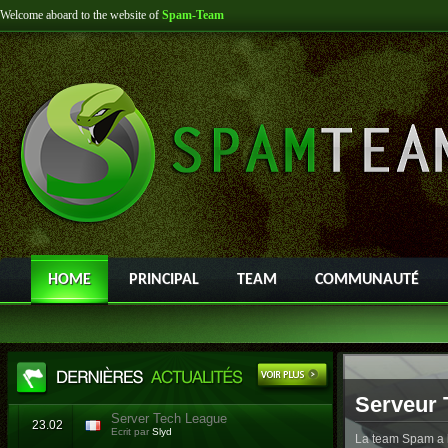
Welcome aboard to the website of
Spam-Team
HOME
PRINCIPAL
TEAM
COMMUNAUTÉ
Serveur 
Server Tech League
23.02
Ecrit par
Slyd
La team Spam a l