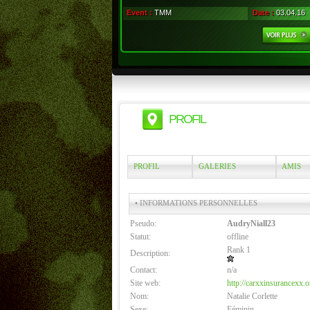
Event :
TMM
Date :
03.04.16
PROFIL
PROFIL
GALERIES
AMIS
• INFORMATIONS PERSONNELLES
Pseudo:
AudryNiall23
Statut:
offline
Rank 1
Description:
Contact:
n/a
Site web:
http://carxxinsurancexx.o
Nom:
Natalie Corlette
Sexe:
Féminin