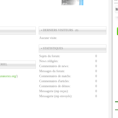
• DERNIERS VISITEURS
(0)
Aucune visite.
• STATISTIQUES
Sujets du forum:
0
News rédigées:
0
ÉRIEL
Commentaires de news:
0
Messages du forum:
0
surancexx.org/
)
Commentaires de matchs:
0
Commentaires d'articles:
0
Commentaires de démos:
0
Messagerie (mp reçus):
0
Messagerie (mp envoyés):
0