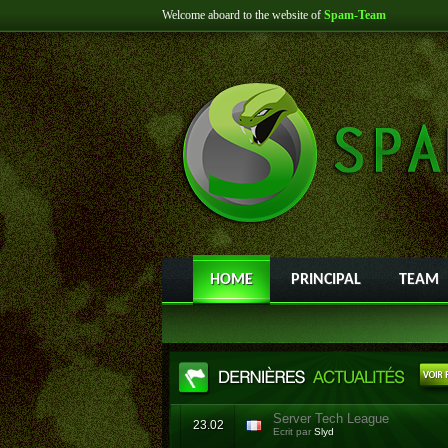
Welcome aboard to the website of
Spam-Team
HOME
PRINCIPAL
TEAM
Server Tech League
23.02
Ecrit par
Slyd