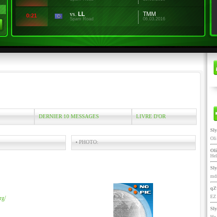
vs.
LL
TMM
0:21
Spam Road
06.03.2016
DERNIER 10 MESSAGES
LIVRE D'OR
Sl
Ol
• PHOTO:
Oli
He
Sl
mdr
qZ
EZ 
rg/
Sl
Ho