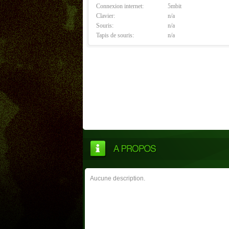
Connexion internet:
5mbit
Clavier:
n/a
Souris:
n/a
Tapis de souris:
n/a
Aucune description.