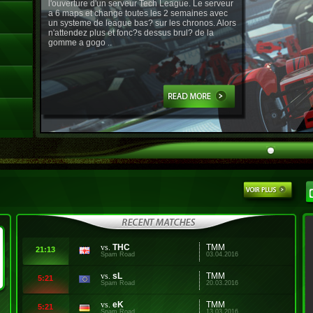
l'ouverture d'un serveur Tech League. Le serveur
a 6 maps et change toutes les 2 semaines avec
un systeme de league bas? sur les chronos. Alors
n'attendez plus et fonc?s dessus brul? de la
gomme a gogo ..
vs.
THC
TMM
21:13
Spam Road
03.04.2016
vs.
sL
TMM
5:21
Spam Road
20.03.2016
vs.
eK
TMM
5:21
Spam Road
13.03.2016