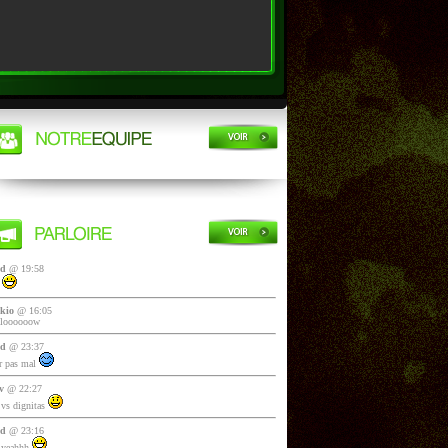
yd
@ 19:58
i
kio
@ 16:05
lloooooow
yd
@ 23:37
 pas mal
v
@ 22:27
vs dignitas
yd
@ 23:16
 yeahhh