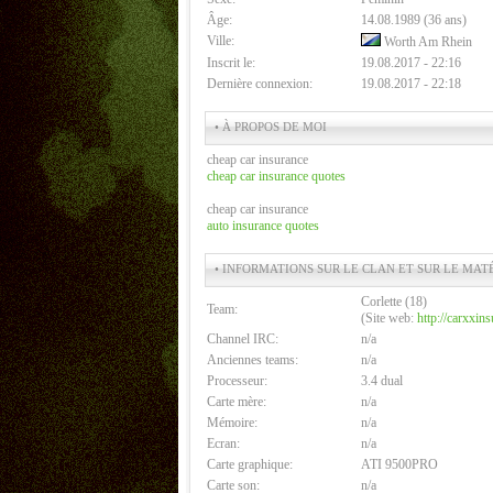
Âge:
14.08.1989 (36 ans)
Ville:
Worth Am Rhein
Inscrit le:
19.08.2017 - 22:16
Dernière connexion:
19.08.2017 - 22:18
• À PROPOS DE MOI
cheap car insurance
cheap car insurance quotes
cheap car insurance
auto insurance quotes
• INFORMATIONS SUR LE CLAN ET SUR LE MAT
Corlette (18)
Team:
(Site web:
http://carxxin
Channel IRC:
n/a
Anciennes teams:
n/a
Processeur:
3.4 dual
Carte mère:
n/a
Mémoire:
n/a
Ecran:
n/a
Carte graphique:
ATI 9500PRO
Carte son:
n/a