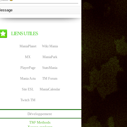
LIENS UTILES
ManiaPlanet
Wiki Mania
MX
ManiaPark
PlayerPage
StatsMania
Mania Actu
TM Forum
Site ESL
ManiaCalendar
Twitch TM
Développement
TM² Methods
Xaseco explorer