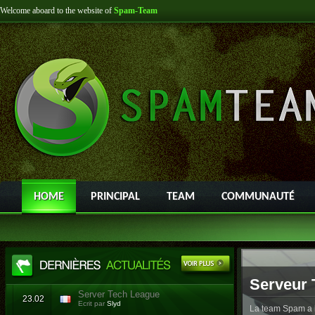
Welcome aboard to the website of
Spam-Team
HOME
PRINCIPAL
TEAM
COMMUNAUTÉ
Serveur 
Server Tech League
23.02
Ecrit par
Slyd
La team Spam a l