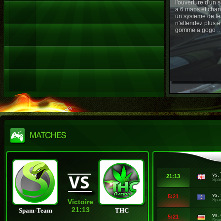
l'ouverture d'un
a 6 maps et chan
un systeme de le
n'attendez plus e
gomme a gogo ..
vs.
21:13
Spa
vs.
5:21
Spa
Victoire
21:13
Spam-Team
THC
vs.
5:21
Spa