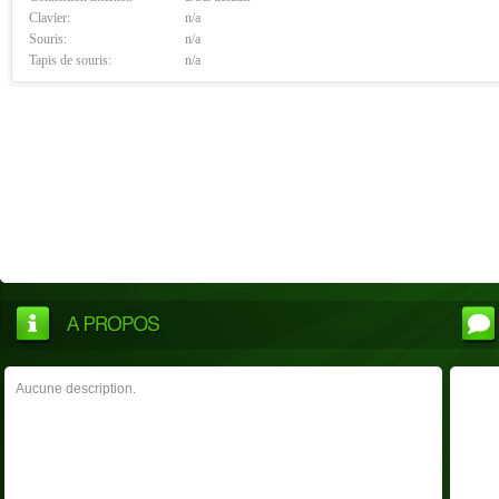
Clavier:
n/a
Souris:
n/a
Tapis de souris:
n/a
Aucune description.