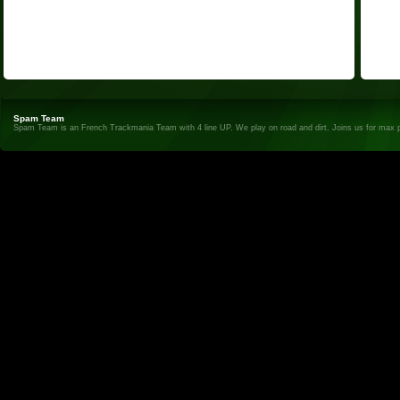
Spam Team
Spam Team is an French Trackmania Team with 4 line UP. We play on road and dirt. Joins us for max 