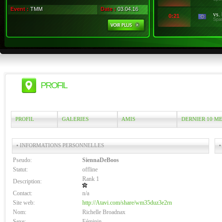
Event :
TMM
Date :
03.04.16
vs.
0:21
Spa
PROFIL
PROFIL
GALERIES
AMIS
DERNIER 10 M
• INFORMATIONS PERSONNELLES
•
Pseudo:
SiennaDeBoos
Statut:
offline
Rank 1
Description:
Contact:
n/a
Site web:
http://Atavi.com/share/wm35duz3e2rn
Nom:
Richelle Broadnax
Sexe:
Féminin