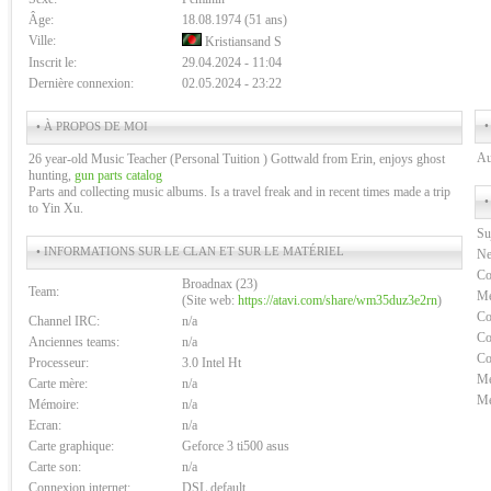
Âge:
18.08.1974 (51 ans)
Ville:
Kristiansand S
Inscrit le:
29.04.2024 - 11:04
Dernière connexion:
02.05.2024 - 23:22
•
• À PROPOS DE MOI
Au
26 year-old Music Teacher (Personal Tuition ) Gottwald from Erin, enjoys ghost
hunting,
gun parts catalog
Parts and collecting music albums. Is a travel freak and in recent times made a trip
•
to Yin Xu.
Su
• INFORMATIONS SUR LE CLAN ET SUR LE MATÉRIEL
Ne
Co
Broadnax (23)
Team:
Me
(Site web:
https://atavi.com/share/wm35duz3e2rn
)
Co
Channel IRC:
n/a
Co
Anciennes teams:
n/a
Co
Processeur:
3.0 Intel Ht
Me
Carte mère:
n/a
Me
Mémoire:
n/a
Ecran:
n/a
Carte graphique:
Geforce 3 ti500 asus
Carte son:
n/a
Connexion internet:
DSL default