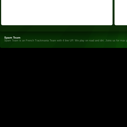
Spam Team
Spam Team is an French Trackmania Team with 4 line UP. We play on road and dirt. Joins us for max 