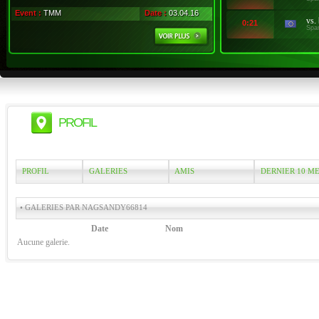
Event :
TMM
Date :
03.04.16
vs.
0:21
Spa
PROFIL
PROFIL
GALERIES
AMIS
DERNIER 10 M
• GALERIES PAR NAGSANDY66814
Date
Nom
Aucune galerie.