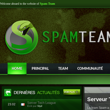
Welcome aboard to the website of
Spam-Team
HOME
PRINCIPAL
TEAM
COMMUNAUTÉ
Serveur 
Server Tech League
23.02
Ecrit par
Slyd
La team Spam a l