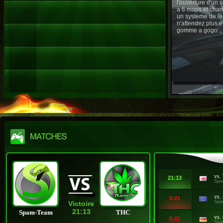
l'ouverture d'un
a 6 maps et chan
un systeme de le
n'attendez plus e
gomme a gogo ..
vs.
21:13
Spa
vs.
5:21
Spa
Victoire
21:13
Spam-Team
THC
vs.
5:21
Spa