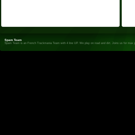
Spam Team
Spam Team is an French Trackmania Team with 4 line UP. We play on road and dirt. Joins us for max 