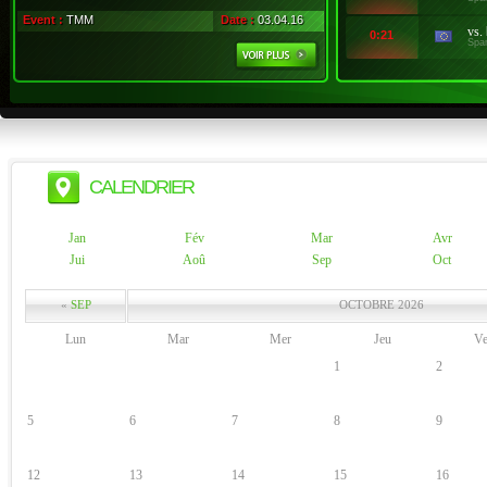
Event :
TMM
Date :
03.04.16
vs.
0:21
Spa
CALENDRIER
Jan
Fév
Mar
Avr
Jui
Aoû
Sep
Oct
«
SEP
OCTOBRE 2026
Lun
Mar
Mer
Jeu
V
1
2
5
6
7
8
9
12
13
14
15
16