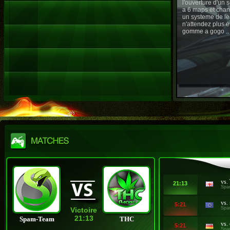
l'ouverture d'un
a 6 maps et chan
un systeme de le
n'attendez plus e
gomme a gogo ..
vs.
21:13
Spa
vs.
5:21
Spa
Victoire
21:13
Spam-Team
THC
vs.
5:21
Spa