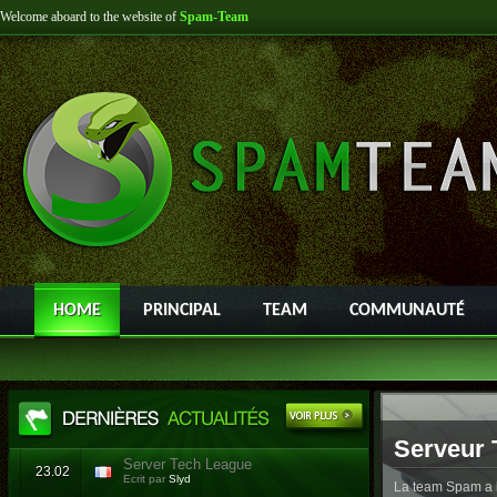
Welcome aboard to the website of
Spam-Team
HOME
PRINCIPAL
TEAM
COMMUNAUTÉ
Serveur 
Server Tech League
23.02
Ecrit par
Slyd
La team Spam a l