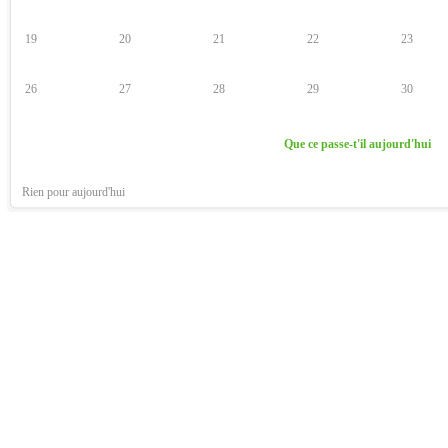
19
20
21
22
23
26
27
28
29
30
Que ce passe-t'il aujourd'hui
Rien pour aujourd'hui