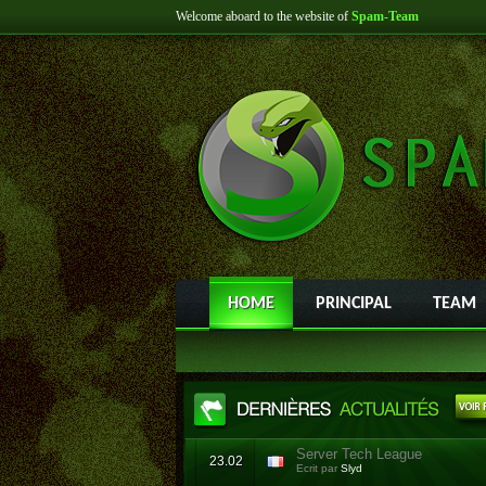
Welcome aboard to the website of
Spam-Team
HOME
PRINCIPAL
TEAM
Server Tech League
23.02
Ecrit par
Slyd