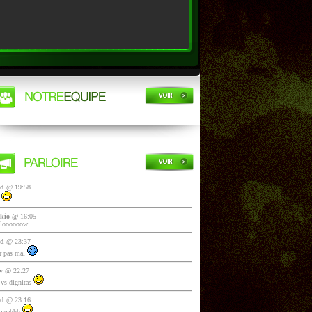
yd
@ 19:58
i
kio
@ 16:05
lloooooow
yd
@ 23:37
 pas mal
v
@ 22:27
vs dignitas
yd
@ 23:16
 yeahhh