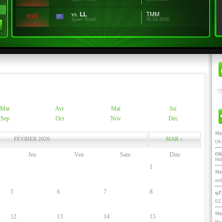
vs.
LL
TMM
0:21
Spam Road
06.03.2016
Mar
Avr
Mai
Jui
Sep
Oct
Nov
Déc
Sl
FÉVRIER 2026
MAR
»
Ol
Jeu
Ven
Sam
Dim
Oli
He
1
Sl
mdr
5
6
7
8
qZ
EZ 
Sl
12
13
14
15
Ho