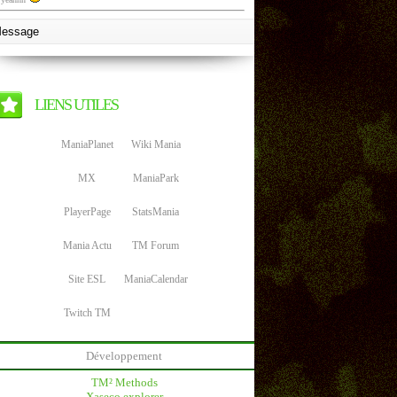
LIENS UTILES
ManiaPlanet
Wiki Mania
MX
ManiaPark
PlayerPage
StatsMania
Mania Actu
TM Forum
Site ESL
ManiaCalendar
Twitch TM
Développement
TM² Methods
Xaseco explorer