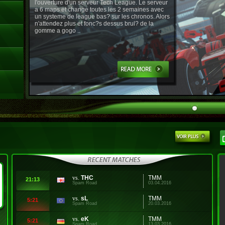
l'ouverture d'un serveur Tech League. Le serveur
a 6 maps et change toutes les 2 semaines avec
un systeme de league bas? sur les chronos. Alors
n'attendez plus et fonc?s dessus brul? de la
gomme a gogo ..
vs.
THC
TMM
21:13
Spam Road
03.04.2016
vs.
sL
TMM
5:21
Spam Road
20.03.2016
vs.
eK
TMM
5:21
Spam Road
13.03.2016