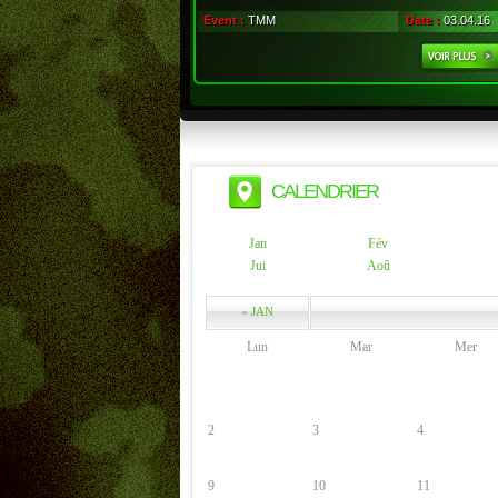
Event :
TMM
Date :
03.04.16
CALENDRIER
Jan
Fév
Jui
Aoû
«
JAN
Lun
Mar
Mer
2
3
4
9
10
11