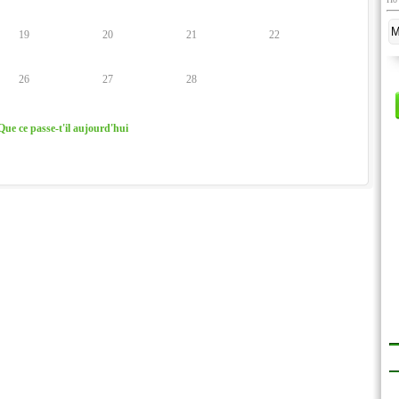
19
20
21
22
26
27
28
Que ce passe-t'il aujourd'hui