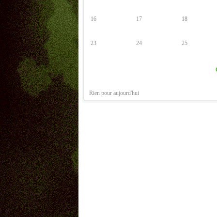
16
17
18
23
24
25
Rien pour aujourd'hui